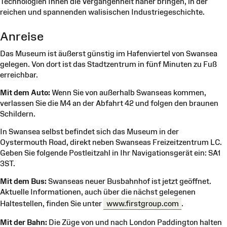
Technologien Ihnen die Vergangenheit näher bringen, in der
reichen und spannenden walisischen Industriegeschichte.
Anreise
Das Museum ist äußerst günstig im Hafenviertel von Swansea
gelegen. Von dort ist das Stadtzentrum in fünf Minuten zu Fuß
erreichbar.
Mit dem Auto:
Wenn Sie von außerhalb Swanseas kommen,
verlassen Sie die M4 an der Abfahrt 42 und folgen den braunen
Schildern.
In Swansea selbst befindet sich das Museum in der
Oystermouth Road, direkt neben Swanseas Freizeitzentrum LC.
Geben Sie folgende Postleitzahl in Ihr Navigationsgerät ein: SA1
3ST.
Mit dem Bus:
Swanseas neuer Busbahnhof ist jetzt geöffnet.
Aktuelle Informationen, auch über die nächst gelegenen
Haltestellen, finden Sie unter
www.firstgroup.com
.
Mit der Bahn:
Die Züge von und nach London Paddington halten