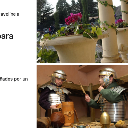
aveline al
para
ñados por un