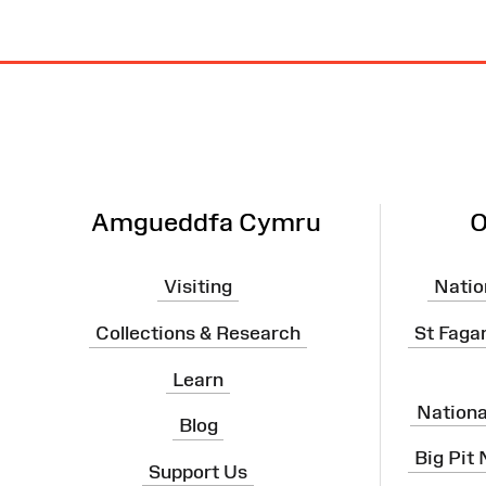
Site
Map
Amgueddfa Cymru
O
Visiting
Natio
Collections & Research
St Faga
Learn
Nation
Blog
Big Pit
Support Us