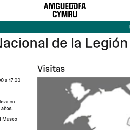
acional de la Legió
Visitas
00 a 17:00
leza en
 años.
el Museo