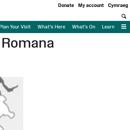
Donate
My account
Cymraeg
S
Plan Your Visit
What's Here
What's On
Learn
M
n Romana