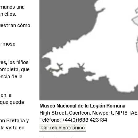
romanos una
 ellos.
uestran cómo
hermoso
es, los niños
completa, que
ncia de la
en la
 que queda
Museo Nacional de la Legión Romana
High Street, Caerleon, Newport, NP18 1AE
Teléfono: +44(0)1633 423134
ran Bretaña y
Correo electrónico
la vista en