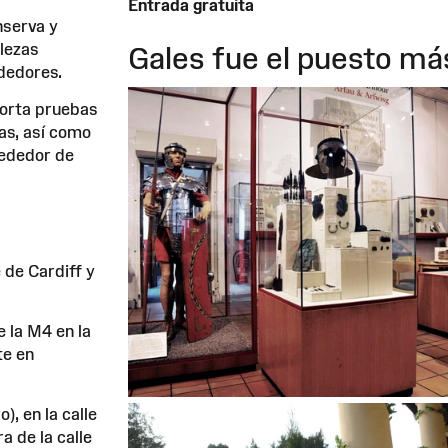
Entrada gratuita
nserva y
alezas
Gales fue el puesto má
ededores.
porta pruebas
as, así como
rededor de
 de Cardiff y
 la M4 en la
te en
), en la calle
a de la calle